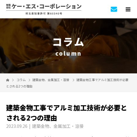
コラム
column
コラム
建築金物
、
金属加工・溶接
建築金物工事でアルミ加工技術が必要
とされる2つの理由
建築金物工事でアルミ加工技術が必要と
される2つの理由
2023.09.26
建築金物
、
金属加工・溶接